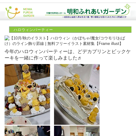
HOME
サービス内容
施設のご紹介
ハロウィンパーティー
施設の写真
費用について
今年のハロウィンパーティーは、どデカプリンとビックケ
ーキを一緒に作って楽しみました♬
ご入居までの流れ
Q&A
ふれあい通信
職員募集のお知らせ
アクセスマップ
会社案内
お問い合せ